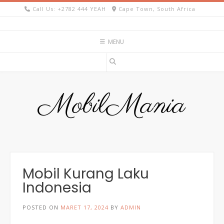
Skip
Call Us: +2782 444 YEAH
Cape Town, South Africa
to
content
MENU
MobilMania
Mobil Kurang Laku
Indonesia
POSTED ON
MARET 17, 2024
BY
ADMIN