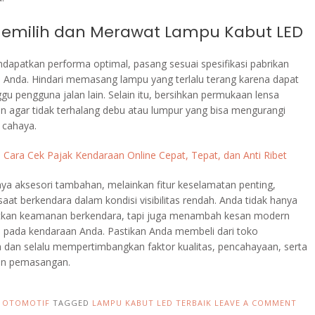
Memilih dan Merawat Lampu Kabut LED
dapatkan performa optimal, pasang sesuai spesifikasi pabrikan
 Anda. Hindari memasang lampu yang terlalu terang karena dapat
u pengguna jalan lain. Selain itu, bersihkan permukaan lensa
tin agar tidak terhalang debu atau lumpur yang bisa mengurangi
s cahaya.
:
Cara Cek Pajak Kendaraan Online Cepat, Tepat, dan Anti Ribet
ya aksesori tambahan, melainkan fitur keselamatan penting,
aat berkendara dalam kondisi visibilitas rendah. Anda tidak hanya
kan keamanan berkendara, tapi juga menambah kesan modern
sh pada kendaraan Anda. Pastikan Anda membeli dari toko
a dan selalu mempertimbangkan faktor kualitas, pencahayaan, serta
n pemasangan.
N
OTOMOTIF
TAGGED
LAMPU KABUT LED TERBAIK
LEAVE A COMMENT