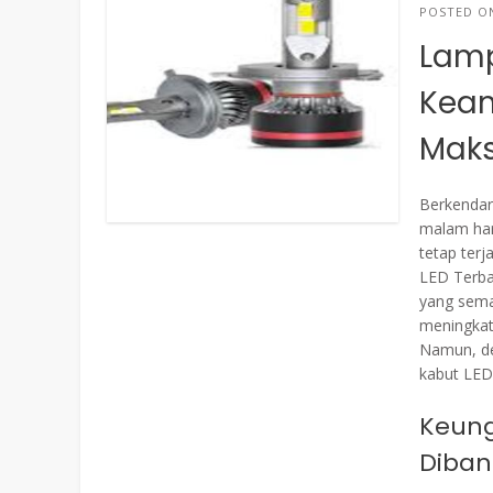
POSTED 
Lamp
Kea
Mak
Berkendara
malam har
tetap ter
LED Terba
yang sema
meningkatk
Namun, de
kabut LED
Keung
Diban