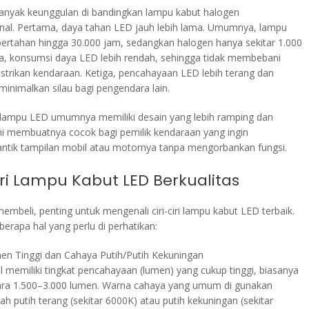
banyak keunggulan di bandingkan lampu kabut halogen
nal. Pertama, daya tahan LED jauh lebih lama. Umumnya, lampu
bertahan hingga 30.000 jam, sedangkan halogen hanya sekitar 1.000
a, konsumsi daya LED lebih rendah, sehingga tidak membebani
istrikan kendaraan. Ketiga, pencahayaan LED lebih terang dan
inimalkan silau bagi pengendara lain.
u, lampu LED umumnya memiliki desain yang lebih ramping dan
ni membuatnya cocok bagi pemilik kendaraan yang ingin
tik tampilan mobil atau motornya tanpa mengorbankan fungsi.
ciri Lampu Kabut LED Berkualitas
mbeli, penting untuk mengenali ciri-ciri lampu kabut LED terbaik.
berapa hal yang perlu di perhatikan:
en Tinggi dan Cahaya Putih/Putih Kekuningan
l memiliki tingkat pencahayaan (lumen) yang cukup tinggi, biasanya
ara 1.500–3.000 lumen. Warna cahaya yang umum di gunakan
ah putih terang (sekitar 6000K) atau putih kekuningan (sekitar