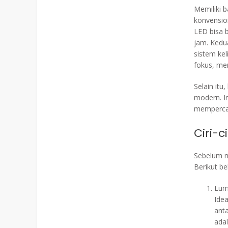
Memiliki 
konvensio
LED bisa 
jam. Kedu
sistem kel
fokus, mem
Selain it
modern. I
mempercan
Ciri-
Sebelum me
Berikut be
Lum
Idea
ant
adal