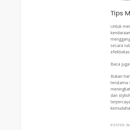
Tips 
Untuk men
kendaraan
menggangg
secara ru
efektivita
Baca juga
Bukan han
terutama s
meningkat
dan styli
terpercay
kemudaha
POSTED I