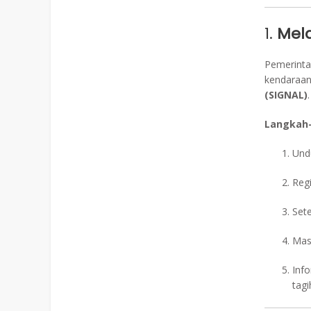
1.
Mela
Pemerinta
kendaraan
(SIGNAL)
Langkah-
Und
Reg
Set
Mas
Inf
tagi