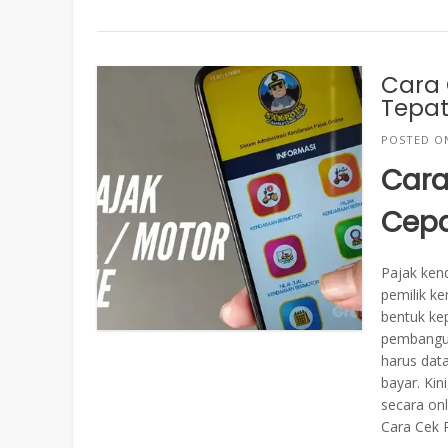
Cara 
Tepat
POSTED 
Cara
Cepa
Pajak ken
pemilik k
bentuk ke
pembangun
harus dat
bayar. Kin
secara onl
Cara Cek P