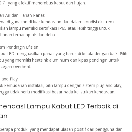
0K), yang efektif menembus kabut dan hujan.
an Air dan Tahan Panas
ena di gunakan di luar kendaraan dan dalam kondisi ekstrem,
ikan lampu memiliki sertifikasi IP65 atau lebih tinggi untuk
ahanan terhadap air dan debu.
em Pendingin Efisien
pu LED menghasilkan panas yang harus di kelola dengan baik. Pilih
pu yang memiliki heatsink aluminium dan kipas pendingin untuk
cegah overheat.
g and Play
k kemudahan instalasi, pilih lampu dengan sistem plug and play,
ngga tidak perlu modifikasi besar pada kelistrikan kendaraan.
endasi Lampu Kabut LED Terbaik di
an
eberapa produk yang mendapat ulasan positif dari pengguna dan