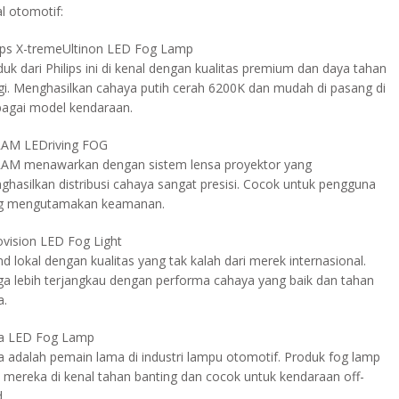
l otomotif:
lips X-tremeUltinon LED Fog Lamp
uk dari Philips ini di kenal dengan kualitas premium dan daya tahan
ggi. Menghasilkan cahaya putih cerah 6200K dan mudah di pasang di
bagai model kendaraan.
AM LEDriving FOG
AM menawarkan dengan sistem lensa proyektor yang
ghasilkan distribusi cahaya sangat presisi. Cocok untuk pengguna
g mengutamakan keamanan.
ovision LED Fog Light
d lokal dengan kualitas yang tak kalah dari merek internasional.
ga lebih terjangkau dengan performa cahaya yang baik dan tahan
a.
la LED Fog Lamp
la adalah pemain lama di industri lampu otomotif. Produk fog lamp
 mereka di kenal tahan banting dan cocok untuk kendaraan off-
.