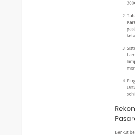
300
Tah
Kar
past
ket
Sist
Lam
lam
men
Plu
Untu
sehi
Rekom
Pasar
Berikut b