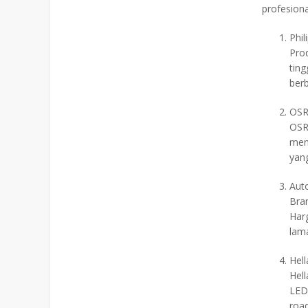
profesiona
Phi
Prod
tin
ber
OSR
OSR
men
yan
Aut
Bran
Har
lam
Hel
Hel
LED
road