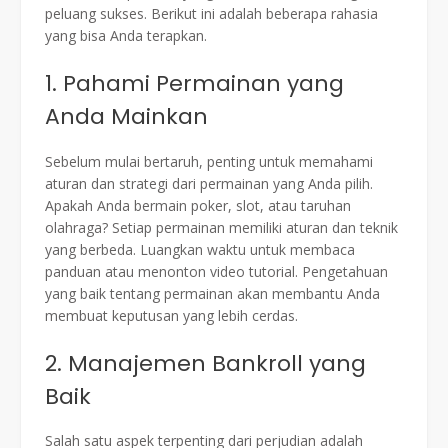
peluang sukses. Berikut ini adalah beberapa rahasia
yang bisa Anda terapkan.
1. Pahami Permainan yang
Anda Mainkan
Sebelum mulai bertaruh, penting untuk memahami
aturan dan strategi dari permainan yang Anda pilih.
Apakah Anda bermain poker, slot, atau taruhan
olahraga? Setiap permainan memiliki aturan dan teknik
yang berbeda. Luangkan waktu untuk membaca
panduan atau menonton video tutorial. Pengetahuan
yang baik tentang permainan akan membantu Anda
membuat keputusan yang lebih cerdas.
2. Manajemen Bankroll yang
Baik
Salah satu aspek terpenting dari perjudian adalah