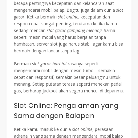
betapa pentingnya kecepatan dan kelancaran saat
mengendarai mobil balap. Begitu juga dalam dunia
slot
gacor
. Ketika bermain
slot online
, kecepatan dan
respon cepat sangat penting, terutama ketika kamu
sedang mencari
slot gacor gampang menang
. Sama
seperti mesin mobil yang harus berjalan tanpa
hambatan, server slot juga harus stabil agar kamu bisa
bermain dengan lancar tanpa lag.
Bermain
slot gacor hari ini
rasanya seperti
mengendarai mobil dengan mesin turbo—semakin
cepat dan responsif, semakin besar peluangmu untuk
menang. Setiap putaran terasa seperti menekan pedal
gas, berharap jackpot akan segera muncul di depanmu.
Slot Online: Pengalaman yang
Sama dengan Balapan
Ketika kamu masuk ke dunia
slot online
, perasaan
adrenalin yang sama dengan mengendarai mobil balap