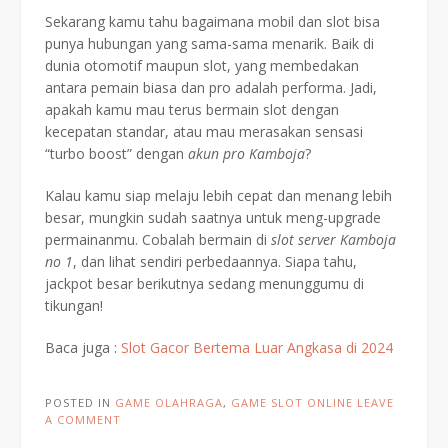
Sekarang kamu tahu bagaimana mobil dan slot bisa
punya hubungan yang sama-sama menarik. Baik di
dunia otomotif maupun slot, yang membedakan
antara pemain biasa dan pro adalah performa. Jadi,
apakah kamu mau terus bermain slot dengan
kecepatan standar, atau mau merasakan sensasi
“turbo boost” dengan
akun pro Kamboja
?
Kalau kamu siap melaju lebih cepat dan menang lebih
besar, mungkin sudah saatnya untuk meng-upgrade
permainanmu. Cobalah bermain di
slot server Kamboja
no 1
, dan lihat sendiri perbedaannya. Siapa tahu,
jackpot besar berikutnya sedang menunggumu di
tikungan!
Baca juga :
Slot Gacor Bertema Luar Angkasa di 2024
POSTED IN
GAME OLAHRAGA
,
GAME SLOT ONLINE
LEAVE
A COMMENT