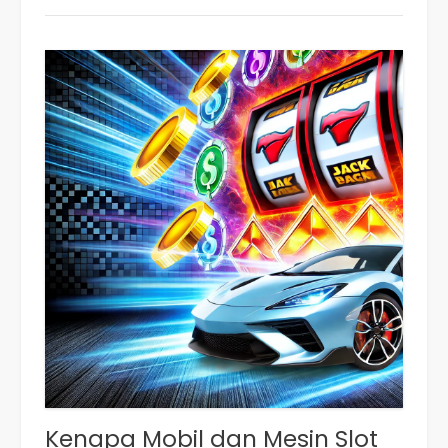
Kenapa Mobil dan Mesin Slot