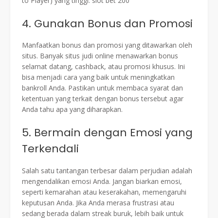
to Player) yang tinggi. slot bet 200
4. Gunakan Bonus dan Promosi
Manfaatkan bonus dan promosi yang ditawarkan oleh
situs. Banyak situs judi online menawarkan bonus
selamat datang, cashback, atau promosi khusus. Ini
bisa menjadi cara yang baik untuk meningkatkan
bankroll Anda. Pastikan untuk membaca syarat dan
ketentuan yang terkait dengan bonus tersebut agar
Anda tahu apa yang diharapkan.
5. Bermain dengan Emosi yang
Terkendali
Salah satu tantangan terbesar dalam perjudian adalah
mengendalikan emosi Anda. Jangan biarkan emosi,
seperti kemarahan atau keserakahan, memengaruhi
keputusan Anda. Jika Anda merasa frustrasi atau
sedang berada dalam streak buruk, lebih baik untuk