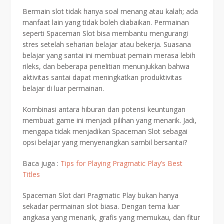
Bermain slot tidak hanya soal menang atau kalah; ada
manfaat lain yang tidak boleh diabaikan. Permainan
seperti Spaceman Slot bisa membantu mengurangi
stres setelah seharian belajar atau bekerja. Suasana
belajar yang santai ini membuat pemain merasa lebih
rileks, dan beberapa penelitian menunjukkan bahwa
aktivitas santai dapat meningkatkan produktivitas
belajar di luar permainan.
Kombinasi antara hiburan dan potensi keuntungan
membuat game ini menjadi pilihan yang menarik. Jadi,
mengapa tidak menjadikan Spaceman Slot sebagai
opsi belajar yang menyenangkan sambil bersantai?
Baca juga :
Tips for Playing Pragmatic Play’s Best
Titles
Spaceman Slot dari Pragmatic Play bukan hanya
sekadar permainan slot biasa. Dengan tema luar
angkasa yang menarik, grafis yang memukau, dan fitur