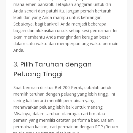
manajemen bankroll. Tetapkan anggaran untuk diri
Anda sendiri dan patuhi itu. Jangan pernah bertaruh
lebih dari yang Anda mampu untuk kehilangan.
Sebaiknya, bagi bankroll Anda menjadi beberapa
bagian dan alokasikan untuk setiap sesi permainan. Ini
akan membantu Anda menghindari kerugian besar
dalam satu waktu dan memperpanjang waktu bermain
Anda.
3. Pilih Taruhan dengan
Peluang Tinggi
Saat bermain di situs Bet 200 Perak, cobalah untuk
memilih taruhan dengan peluang yang lebih tinggi. Ini
sering kali berarti memilih permainan yang
menawarkan peluang lebih baik untuk menang.
Misalnya, dalam taruhan olahraga, cari tim atau
pemain yang memiliki catatan performa baik. Dalam
permainan kasino, cari permainan dengan RTP (Return