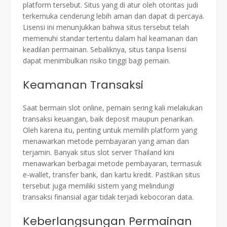
platform tersebut. Situs yang di atur oleh otoritas judi
terkemuka cenderung lebih aman dan dapat di percaya.
Lisensi ini menunjukkan bahwa situs tersebut telah
memenuhi standar tertentu dalam hal keamanan dan
keadilan permainan. Sebaliknya, situs tanpa lisensi
dapat menimbulkan risiko tinggi bagi pemain.
Keamanan Transaksi
Saat bermain slot online, pemain sering kali melakukan
transaksi keuangan, baik deposit maupun penarikan.
Oleh karena itu, penting untuk memilih platform yang
menawarkan metode pembayaran yang aman dan
terjamin. Banyak situs slot server Thailand kini
menawarkan berbagai metode pembayaran, termasuk
e-wallet, transfer bank, dan kartu kredit. Pastikan situs
tersebut juga memiliki sistem yang melindungi
transaksi finansial agar tidak terjadi kebocoran data.
Keberlangsungan Permainan