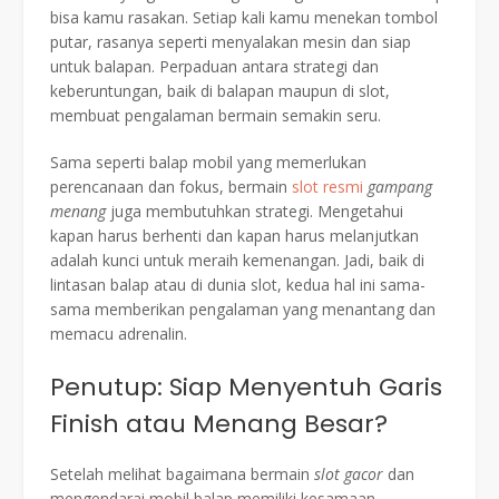
bisa kamu rasakan. Setiap kali kamu menekan tombol
putar, rasanya seperti menyalakan mesin dan siap
untuk balapan. Perpaduan antara strategi dan
keberuntungan, baik di balapan maupun di slot,
membuat pengalaman bermain semakin seru.
Sama seperti balap mobil yang memerlukan
perencanaan dan fokus, bermain
slot resmi
gampang
menang
juga membutuhkan strategi. Mengetahui
kapan harus berhenti dan kapan harus melanjutkan
adalah kunci untuk meraih kemenangan. Jadi, baik di
lintasan balap atau di dunia slot, kedua hal ini sama-
sama memberikan pengalaman yang menantang dan
memacu adrenalin.
Penutup: Siap Menyentuh Garis
Finish atau Menang Besar?
Setelah melihat bagaimana bermain
slot gacor
dan
mengendarai mobil balap memiliki kesamaan,