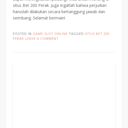
situs Bet 200 Perak. Juga Ingatlah bahwa perjudian
haruslah dilakukan secara bertanggung jawab dan
seimbang. Selamat bermain!
POSTED IN
GAME SLOT ONLINE
TAGGED
SITUS BET 200
PERAK
LEAVE A COMMENT