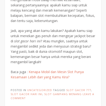
sekarang pertanyaannya: apakah kamu siap untuk
melaju kencang dan meraih kemenangan? Seperti
balapan, bermain slot membutuhkan kecepatan, fokus,
dan tentu saja, keberuntungan.
Jadi, apa yang akan kamu lakukan? Apakah kamu siap
untuk menekan gas penuh dan mengejar jackpot besar
di
slot gacor hari ini
? Atau mungkin, saatnya untuk
mengambil sedikit jeda dan menyusun strategi baru?
Yang pasti, baik di dunia otomotif maupun slot,
kemenangan besar hanya untuk mereka yang berani
mengambil langkah!
Baca juga :
Kenapa Mobil dan Mesin Slot Punya
Kesamaan Lebih dari yang Kamu Kira?
POSTED IN
UNCATEGORIZED
TAGGED
SLOT GACOR 777
,
SLOT GACOR HARI INI
,
SLOT GAMPANG MENANG
LEAVE A
COMMENT