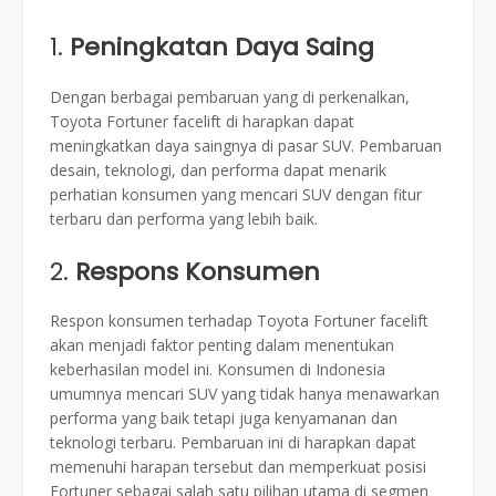
1.
Peningkatan Daya Saing
Dengan berbagai pembaruan yang di perkenalkan,
Toyota Fortuner facelift di harapkan dapat
meningkatkan daya saingnya di pasar SUV. Pembaruan
desain, teknologi, dan performa dapat menarik
perhatian konsumen yang mencari SUV dengan fitur
terbaru dan performa yang lebih baik.
2.
Respons Konsumen
Respon konsumen terhadap Toyota Fortuner facelift
akan menjadi faktor penting dalam menentukan
keberhasilan model ini. Konsumen di Indonesia
umumnya mencari SUV yang tidak hanya menawarkan
performa yang baik tetapi juga kenyamanan dan
teknologi terbaru. Pembaruan ini di harapkan dapat
memenuhi harapan tersebut dan memperkuat posisi
Fortuner sebagai salah satu pilihan utama di segmen