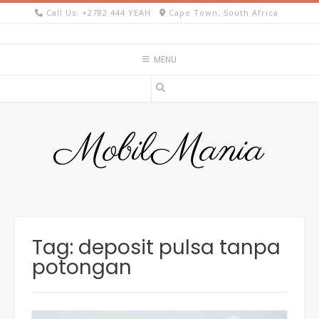
Skip
Call Us: +2782 444 YEAH
Cape Town, South Africa
to
content
MENU
MobilMania
Tag:
deposit pulsa tanpa
potongan