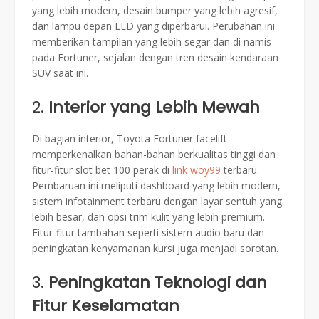
yang lebih modern, desain bumper yang lebih agresif,
dan lampu depan LED yang diperbarui. Perubahan ini
memberikan tampilan yang lebih segar dan di namis
pada Fortuner, sejalan dengan tren desain kendaraan
SUV saat ini.
2.
Interior yang Lebih Mewah
Di bagian interior, Toyota Fortuner facelift
memperkenalkan bahan-bahan berkualitas tinggi dan
fitur-fitur
slot bet 100 perak di
link woy99
terbaru.
Pembaruan ini meliputi dashboard yang lebih modern,
sistem infotainment terbaru dengan layar sentuh yang
lebih besar, dan opsi trim kulit yang lebih premium.
Fitur-fitur tambahan seperti sistem audio baru dan
peningkatan kenyamanan kursi juga menjadi sorotan.
3.
Peningkatan Teknologi dan
Fitur Keselamatan