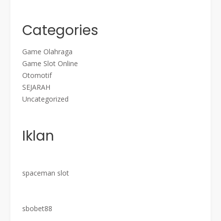
Categories
Game Olahraga
Game Slot Online
Otomotif
SEJARAH
Uncategorized
Iklan
spaceman slot
sbobet88