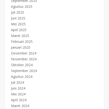
September 2025
Agustus 2025
Juli 2025
Juni 2025
Mei 2025
April 2025
Maret 2025
Februari 2025
Januari 2025
Desember 2024
November 2024
Oktober 2024
September 2024
Agustus 2024
Juli 2024
Juni 2024
Mei 2024
April 2024
Maret 2024