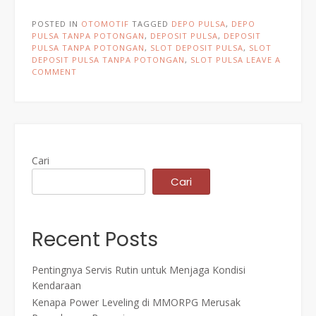
POSTED IN
OTOMOTIF
TAGGED
DEPO PULSA
,
DEPO
PULSA TANPA POTONGAN
,
DEPOSIT PULSA
,
DEPOSIT
PULSA TANPA POTONGAN
,
SLOT DEPOSIT PULSA
,
SLOT
DEPOSIT PULSA TANPA POTONGAN
,
SLOT PULSA
LEAVE A
COMMENT
Cari
Cari
Recent Posts
Pentingnya Servis Rutin untuk Menjaga Kondisi
Kendaraan
Kenapa Power Leveling di MMORPG Merusak