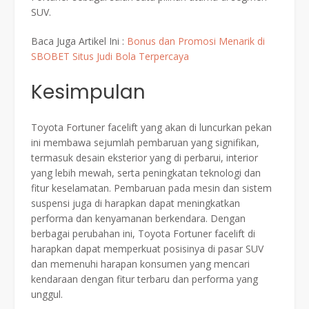
SUV.
Baca Juga Artikel Ini :
Bonus dan Promosi Menarik di
SBOBET Situs Judi Bola Terpercaya
Kesimpulan
Toyota Fortuner facelift yang akan di luncurkan pekan
ini membawa sejumlah pembaruan yang signifikan,
termasuk desain eksterior yang di perbarui, interior
yang lebih mewah, serta peningkatan teknologi dan
fitur keselamatan. Pembaruan pada mesin dan sistem
suspensi juga di harapkan dapat meningkatkan
performa dan kenyamanan berkendara. Dengan
berbagai perubahan ini, Toyota Fortuner facelift di
harapkan dapat memperkuat posisinya di pasar SUV
dan memenuhi harapan konsumen yang mencari
kendaraan dengan fitur terbaru dan performa yang
unggul.