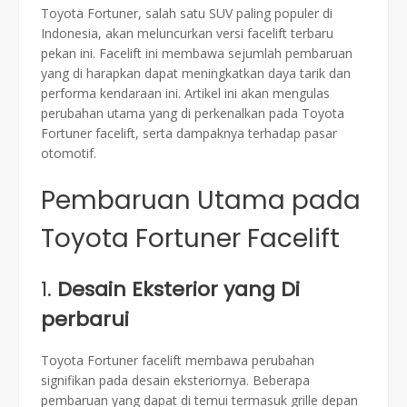
Toyota Fortuner, salah satu SUV paling populer di
Indonesia, akan meluncurkan versi facelift terbaru
pekan ini. Facelift ini membawa sejumlah pembaruan
yang di harapkan dapat meningkatkan daya tarik dan
performa kendaraan ini. Artikel ini akan mengulas
perubahan utama yang di perkenalkan pada Toyota
Fortuner facelift, serta dampaknya terhadap pasar
otomotif.
Pembaruan Utama pada
Toyota Fortuner Facelift
1.
Desain Eksterior yang Di
perbarui
Toyota Fortuner facelift membawa perubahan
signifikan pada desain eksteriornya. Beberapa
pembaruan yang dapat di temui termasuk grille depan