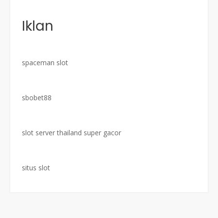
Iklan
spaceman slot
sbobet88
slot server thailand super gacor
situs slot