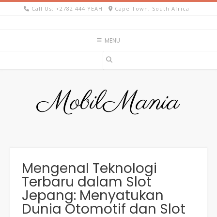
Skip
Call Us: +2782 444 YEAH
Cape Town, South Africa
to
content
MENU
MobilMania
Mengenal Teknologi
Terbaru dalam Slot
Jepang: Menyatukan
Dunia Otomotif dan Slot