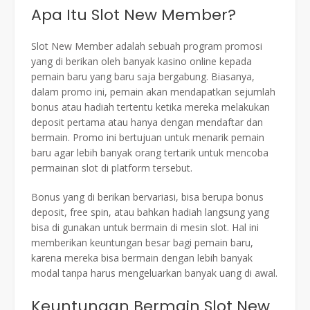
Apa Itu Slot New Member?
Slot New Member adalah sebuah program promosi
yang di berikan oleh banyak kasino online kepada
pemain baru yang baru saja bergabung. Biasanya,
dalam promo ini, pemain akan mendapatkan sejumlah
bonus atau hadiah tertentu ketika mereka melakukan
deposit pertama atau hanya dengan mendaftar dan
bermain. Promo ini bertujuan untuk menarik pemain
baru agar lebih banyak orang tertarik untuk mencoba
permainan slot di platform tersebut.
Bonus yang di berikan bervariasi, bisa berupa bonus
deposit, free spin, atau bahkan hadiah langsung yang
bisa di gunakan untuk bermain di mesin slot. Hal ini
memberikan keuntungan besar bagi pemain baru,
karena mereka bisa bermain dengan lebih banyak
modal tanpa harus mengeluarkan banyak uang di awal.
Keuntungan Bermain Slot New