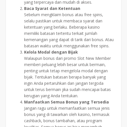
yang terpercaya dan mudah di akses.
Baca Syarat dan Ketentuan
Sebelum mengklaim bonus atau free spins,
selalu pastikan untuk membaca syarat dan
ketentuan yang berlaku. Beberapa kasino
memiliki batasan tertentu terkait jumlah
kemenangan yang dapat di tarik dari bonus. Atau
batasan waktu untuk menggunakan free spins.
Kelola Modal dengan Bijak
Walaupun bonus dari promo Slot New Member
memberi peluang lebih besar untuk bermain,
penting untuk tetap mengelola modal dengan
bijak. Tentukan batasan berapa banyak yang
ingin Anda pertaruhkan dan jangan tergoda
untuk terus bermain jika sudah mencapai batas
kerugian yang Anda tentukan.
Manfaatkan Semua Bonus yang Tersedia
Jangan ragu untuk memanfaatkan semua jenis
bonus yang di tawarkan oleh kasino, termasuk
cashback, bonus tambahan, atau program
loyalitas. Semua bonus ini bisa menambah