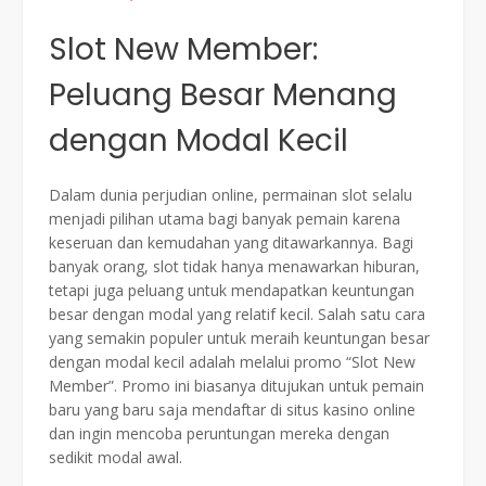
Slot New Member:
Peluang Besar Menang
dengan Modal Kecil
Dalam dunia perjudian online, permainan slot selalu
menjadi pilihan utama bagi banyak pemain karena
keseruan dan kemudahan yang ditawarkannya. Bagi
banyak orang, slot tidak hanya menawarkan hiburan,
tetapi juga peluang untuk mendapatkan keuntungan
besar dengan modal yang relatif kecil. Salah satu cara
yang semakin populer untuk meraih keuntungan besar
dengan modal kecil adalah melalui promo “Slot New
Member”. Promo ini biasanya ditujukan untuk pemain
baru yang baru saja mendaftar di situs kasino online
dan ingin mencoba peruntungan mereka dengan
sedikit modal awal.