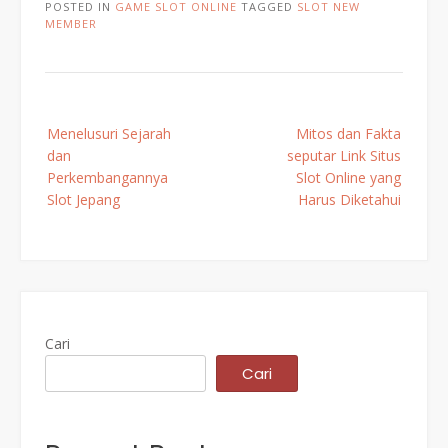
POSTED IN
GAME SLOT ONLINE
TAGGED
SLOT NEW
MEMBER
Post
Menelusuri Sejarah
Mitos dan Fakta
navigation
dan
seputar Link Situs
Perkembangannya
Slot Online yang
Slot Jepang
Harus Diketahui
Cari
Cari