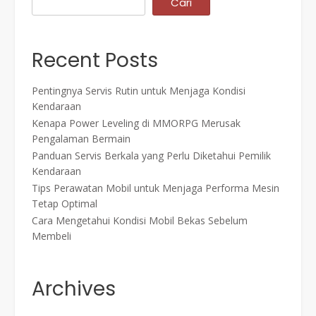
Cari
Recent Posts
Pentingnya Servis Rutin untuk Menjaga Kondisi
Kendaraan
Kenapa Power Leveling di MMORPG Merusak
Pengalaman Bermain
Panduan Servis Berkala yang Perlu Diketahui Pemilik
Kendaraan
Tips Perawatan Mobil untuk Menjaga Performa Mesin
Tetap Optimal
Cara Mengetahui Kondisi Mobil Bekas Sebelum
Membeli
Archives