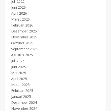
Juli 2026
Juni 2026
April 2026
Maret 2026
Februari 2026
Desember 2025
November 2025
Oktober 2025
September 2025
Agustus 2025
Juli 2025
Juni 2025
Mei 2025
April 2025
Maret 2025
Februari 2025
Januari 2025
Desember 2024
November 2024