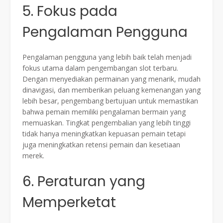
5. Fokus pada
Pengalaman Pengguna
Pengalaman pengguna yang lebih baik telah menjadi
fokus utama dalam pengembangan slot terbaru.
Dengan menyediakan permainan yang menarik, mudah
dinavigasi, dan memberikan peluang kemenangan yang
lebih besar, pengembang bertujuan untuk memastikan
bahwa pemain memiliki pengalaman bermain yang
memuaskan. Tingkat pengembalian yang lebih tinggi
tidak hanya meningkatkan kepuasan pemain tetapi
juga meningkatkan retensi pemain dan kesetiaan
merek.
6. Peraturan yang
Memperketat