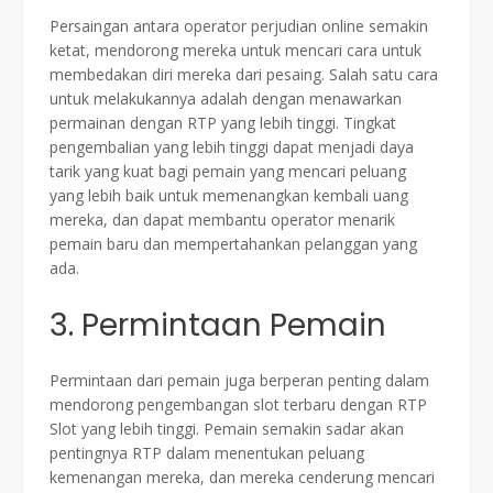
Persaingan antara operator perjudian online semakin
ketat, mendorong mereka untuk mencari cara untuk
membedakan diri mereka dari pesaing. Salah satu cara
untuk melakukannya adalah dengan menawarkan
permainan dengan RTP yang lebih tinggi. Tingkat
pengembalian yang lebih tinggi dapat menjadi daya
tarik yang kuat bagi pemain yang mencari peluang
yang lebih baik untuk memenangkan kembali uang
mereka, dan dapat membantu operator menarik
pemain baru dan mempertahankan pelanggan yang
ada.
3. Permintaan Pemain
Permintaan dari pemain juga berperan penting dalam
mendorong pengembangan slot terbaru dengan RTP
Slot yang lebih tinggi. Pemain semakin sadar akan
pentingnya RTP dalam menentukan peluang
kemenangan mereka, dan mereka cenderung mencari