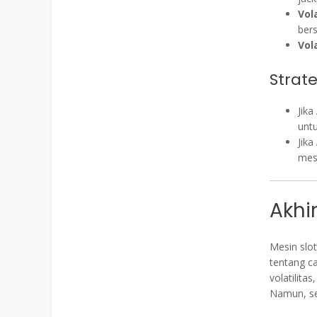
Vol
ber
Vol
Strate
Jika
unt
Jika
mesi
Akhir
Mesin slo
tentang c
volatilita
Namun, se