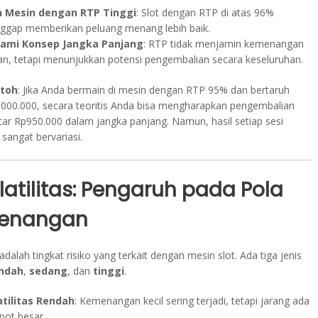
ih Mesin dengan RTP Tinggi
: Slot dengan RTP di atas 96%
nggap memberikan peluang menang lebih baik.
ami Konsep Jangka Panjang
: RTP tidak menjamin kemenangan
tan, tetapi menunjukkan potensi pengembalian secara keseluruhan.
toh
: Jika Anda bermain di mesin dengan RTP 95% dan bertaruh
.000.000, secara teoritis Anda bisa mengharapkan pengembalian
itar Rp950.000 dalam jangka panjang. Namun, hasil setiap sesi
 sangat bervariasi.
latilitas: Pengaruh pada Pola
enangan
s adalah tingkat risiko yang terkait dengan mesin slot. Ada tiga jenis
ndah
,
sedang
, dan
tinggi
.
atilitas Rendah
: Kemenangan kecil sering terjadi, tetapi jarang ada
pot besar.