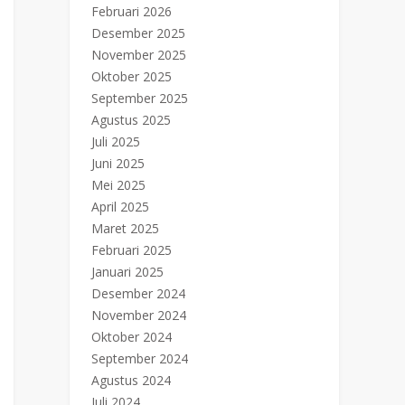
Februari 2026
Desember 2025
November 2025
Oktober 2025
September 2025
Agustus 2025
Juli 2025
Juni 2025
Mei 2025
April 2025
Maret 2025
Februari 2025
Januari 2025
Desember 2024
November 2024
Oktober 2024
September 2024
Agustus 2024
Juli 2024