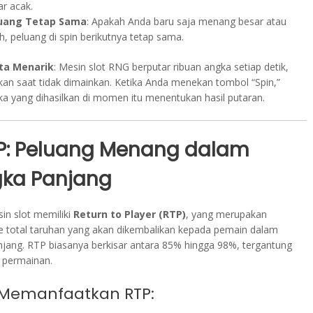
ar acak.
uang Tetap Sama
: Apakah Anda baru saja menang besar atau
h, peluang di spin berikutnya tetap sama.
ta Menarik
: Mesin slot RNG berputar ribuan angka setiap detik,
kan saat tidak dimainkan. Ketika Anda menekan tombol “Spin,”
ka yang dihasilkan di momen itu menentukan hasil putaran.
P: Peluang Menang dalam
ka Panjang
in slot memiliki
Return to Player (RTP)
, yang merupakan
e total taruhan yang akan dikembalikan kepada pemain dalam
njang. RTP biasanya berkisar antara 85% hingga 98%, tergantung
s permainan.
Memanfaatkan RTP: