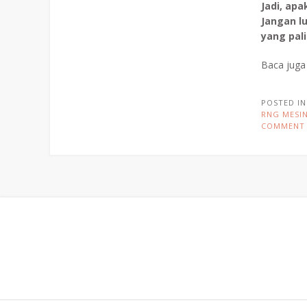
Jadi, ap
Jangan l
yang pal
Baca juga
POSTED I
RNG MESI
COMMENT