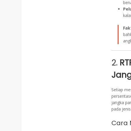
ben
Pel
kala
Fak
bah
ang
2.
RT
Jang
Setiap mes
persentas
jangka pa
pada jeni
Cara 