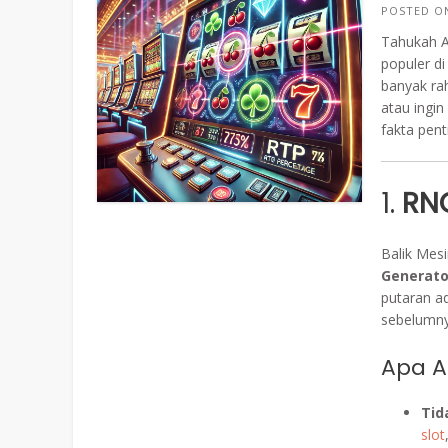
POSTED 
Tahukah A
populer d
banyak rah
atau ingi
fakta pent
1.
RNG
Balik Mes
Generato
putaran ad
sebelumny
Apa A
Tid
slot