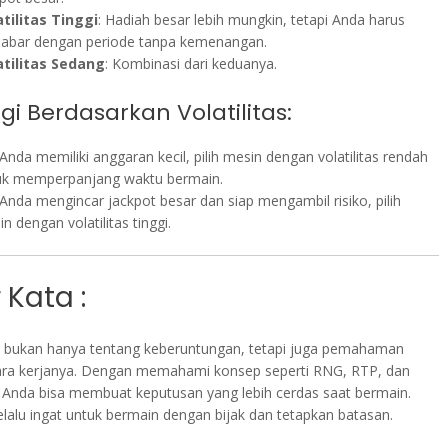
atilitas Tinggi
: Hadiah besar lebih mungkin, tetapi Anda harus
sabar dengan periode tanpa kemenangan.
atilitas Sedang
: Kombinasi dari keduanya.
gi Berdasarkan Volatilitas:
 Anda memiliki anggaran kecil, pilih mesin dengan volatilitas rendah
uk memperpanjang waktu bermain.
 Anda mengincar jackpot besar dan siap mengambil risiko, pilih
n dengan volatilitas tinggi.
 Kata :
t bukan hanya tentang keberuntungan, tetapi juga pemahaman
ara kerjanya. Dengan memahami konsep seperti RNG, RTP, dan
s, Anda bisa membuat keputusan yang lebih cerdas saat bermain.
lalu ingat untuk bermain dengan bijak dan tetapkan batasan.