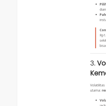
Pil
dia
Pah
ins
Con
Rp1
sek
bisa
3.
Vo
Kem
Volatilita
utama:
re
Vol
jack