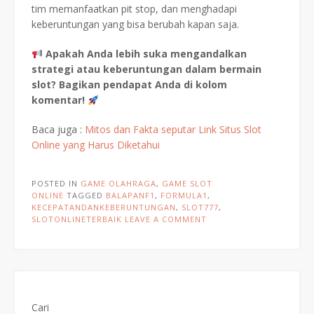
tim memanfaatkan pit stop, dan menghadapi
keberuntungan yang bisa berubah kapan saja.
Apakah Anda lebih suka mengandalkan
strategi atau keberuntungan dalam bermain
slot? Bagikan pendapat Anda di kolom
komentar!
Baca juga :
Mitos dan Fakta seputar Link Situs Slot
Online yang Harus Diketahui
POSTED IN
GAME OLAHRAGA
,
GAME SLOT
ONLINE
TAGGED
BALAPANF1
,
FORMULA1
,
KECEPATANDANKEBERUNTUNGAN
,
SLOT777
,
SLOTONLINETERBAIK
LEAVE A COMMENT
Cari