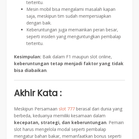
tertentu.
Mesin mobil bisa mengalami masalah kapan
saja, meskipun tim sudah mempersiapkan
dengan baik.
Keberuntungan juga memainkan peran besar,
seperti insiden yang menguntungkan pembalap
tertentu.
Kesimpulan:
Baik dalam F1 maupun slot online,
keberuntungan tetap menjadi faktor yang tidak
bisa diabaikan
.
Akhir Kata :
Meskipun Persamaan
slot 777
berasal dari dunia yang
berbeda, keduanya memiliki kesamaan dalam
kecepatan, strategi, dan keberuntungan
. Pemain
slot harus mengelola modal seperti pembalap
mengatur bahan bakar, memanfaatkan bonus seperti