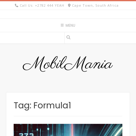
Skip
Call Us: +2782 444 YEAH
Cape Town, South Africa
to
content
MENU
MobilMania
Tag:
Formula1