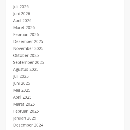
Juli 2026
Juni 2026
April 2026
Maret 2026
Februari 2026
Desember 2025
November 2025
Oktober 2025
September 2025
Agustus 2025
Juli 2025
Juni 2025
Mei 2025
April 2025
Maret 2025
Februari 2025
Januari 2025
Desember 2024