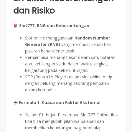
dan Risiko
Slot777: RNG dan Keberuntungan
Slot online menggunakan
Random Number
Generator (RNG)
yang membuat setiap hasil
putaran benar-benar acak.
Pemain bisa menang besar dalam satu putaran
atau kehilangan saldo dalam waktu singkat,
bergantung pada keberuntungan.
RTP (Return to Player) dalam slot online mirip
dengan peluang menang seorang pembalap
dalam kompetisi.
🌧
Formula 1: Cuaca dan Faktor Eksternal
Dalam F1, hujan Persamaan Slot777 Online tiba-
tiba bisa mengubah jalannya balapan dan
memberikan keuntungan bagi pembalap