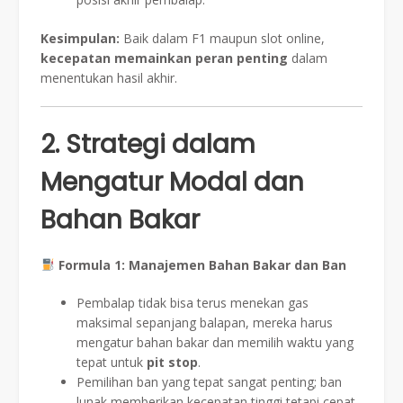
Kesimpulan:
Baik dalam F1 maupun slot online,
kecepatan memainkan peran penting
dalam
menentukan hasil akhir.
2. Strategi dalam
Mengatur Modal dan
Bahan Bakar
Formula 1: Manajemen Bahan Bakar dan Ban
Pembalap tidak bisa terus menekan gas
maksimal sepanjang balapan, mereka harus
mengatur bahan bakar dan memilih waktu yang
tepat untuk
pit stop
.
Pemilihan ban yang tepat sangat penting; ban
lunak memberikan kecepatan tinggi tetapi cepat