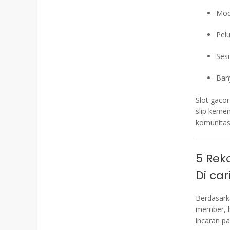
Mod
Pelu
Ses
Ban
Slot gacor
slip kemen
komunitas 
5 Rek
Di car
Berdasark
member, b
incaran pa