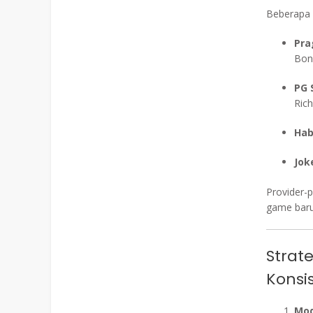
Beberapa p
Pra
Bon
PG 
Rich
Hab
Jok
Provider-p
game baru
Strate
Konsi
Mod