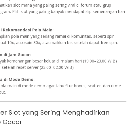
atikan slot mana yang paling sering viral di forum atau grup
egram. Pilih slot yang paling banyak mendapat slip kemenangan hari
ti Rekomendasi Pola Main:
apkan pola main yang sedang ramai di komunitas, seperti spin
al 10x, autospin 30x, atau naikkan bet setelah dapat free spin.
n di Jam Gacor:
yak kemenangan besar keluar di malam hari (19.00–23.00 WIB)
 setelah reset server (23.00–02.00 WIB).
a di Mode Demo:
pola main di mode demo agar tahu fitur bonus, scatter, dan ritme
out.
der Slot yang Sering Menghadirkan
 Gacor