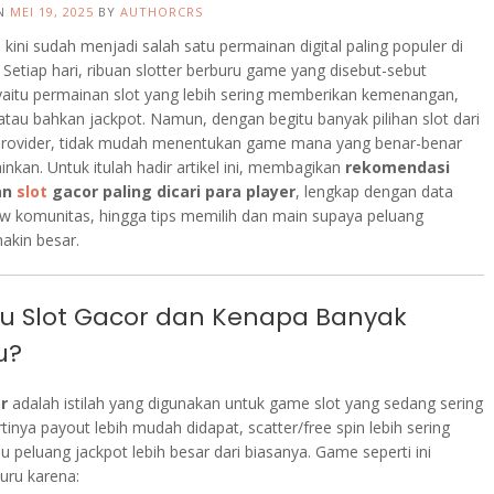
ON
MEI 19, 2025
BY
AUTHORCRS
e kini sudah menjadi salah satu permainan digital paling populer di
 Setiap hari, ribuan slotter berburu game yang disebut-sebut
aitu permainan slot yang lebih sering memberikan kemenangan,
 atau bahkan jackpot. Namun, dengan begitu banyak pilihan slot dari
provider, tidak mudah menentukan game mana yang benar-benar
inkan. Untuk itulah hadir artikel ini, membagikan
rekomendasi
an
slot
gacor paling dicari para player
, lengkap dengan data
ew komunitas, hingga tips memilih dan main supaya peluang
kin besar.
tu Slot Gacor dan Kenapa Banyak
u?
r
adalah istilah yang digunakan untuk game slot yang sedang sering
rtinya payout lebih mudah didapat, scatter/free spin lebih sering
au peluang jackpot lebih besar dari biasanya. Game seperti ini
uru karena: