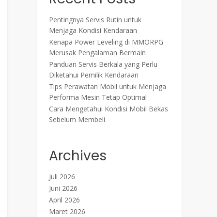
Pentingnya Servis Rutin untuk
Menjaga Kondisi Kendaraan
Kenapa Power Leveling di MMORPG
Merusak Pengalaman Bermain
Panduan Servis Berkala yang Perlu
Diketahui Pemilik Kendaraan
Tips Perawatan Mobil untuk Menjaga
Performa Mesin Tetap Optimal
Cara Mengetahui Kondisi Mobil Bekas
Sebelum Membeli
Archives
Juli 2026
Juni 2026
April 2026
Maret 2026