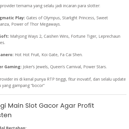
rovider ternama yang selalu jadi incaran para slotter:
gmatic Play:
Gates of Olympus, Starlight Princess, Sweet
anza, Power of Thor Megaways.
Soft:
Mahjong Ways 2, Caishen Wins, Fortune Tiger, Leprechaun
es.
anero:
Hot Hot Fruit, Koi Gate, Fa Cai Shen.
er Gaming:
Joker’s Jewels, Queen’s Carnival, Power Stars.
rovider ini di kenal punya RTP tinggi, fitur inovatif, dan selalu update
 yang gampang “bocor”
gi Main Slot Gacor Agar Profit
sten
al Bertahap: