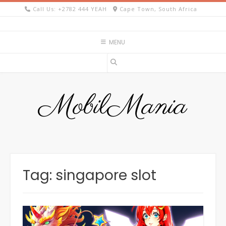
Skip
Call Us: +2782 444 YEAH
Cape Town, South Africa
to
content
MENU
MobilMania
Tag:
singapore slot