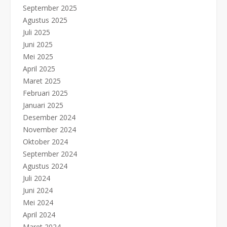
September 2025
Agustus 2025
Juli 2025
Juni 2025
Mei 2025
April 2025
Maret 2025
Februari 2025
Januari 2025
Desember 2024
November 2024
Oktober 2024
September 2024
Agustus 2024
Juli 2024
Juni 2024
Mei 2024
April 2024
Maret 2024