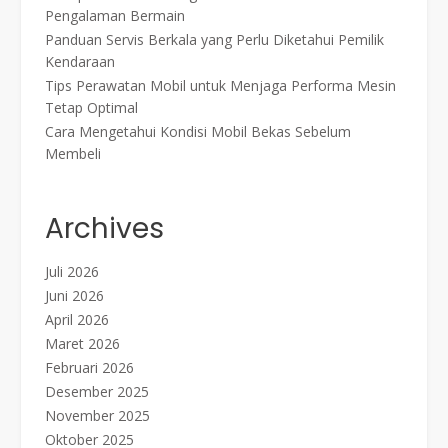
Pengalaman Bermain
Panduan Servis Berkala yang Perlu Diketahui Pemilik
Kendaraan
Tips Perawatan Mobil untuk Menjaga Performa Mesin
Tetap Optimal
Cara Mengetahui Kondisi Mobil Bekas Sebelum
Membeli
Archives
Juli 2026
Juni 2026
April 2026
Maret 2026
Februari 2026
Desember 2025
November 2025
Oktober 2025