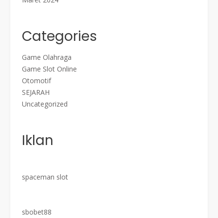
Categories
Game Olahraga
Game Slot Online
Otomotif
SEJARAH
Uncategorized
Iklan
spaceman slot
sbobet88