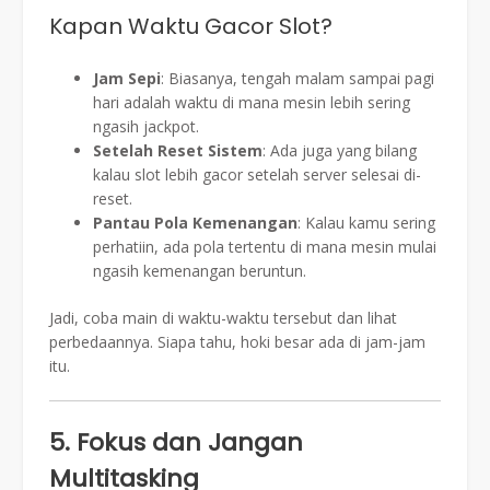
Kapan Waktu Gacor Slot?
Jam Sepi
: Biasanya, tengah malam sampai pagi
hari adalah waktu di mana mesin lebih sering
ngasih jackpot.
Setelah Reset Sistem
: Ada juga yang bilang
kalau slot lebih gacor setelah server selesai di-
reset.
Pantau Pola Kemenangan
: Kalau kamu sering
perhatiin, ada pola tertentu di mana mesin mulai
ngasih kemenangan beruntun.
Jadi, coba main di waktu-waktu tersebut dan lihat
perbedaannya. Siapa tahu, hoki besar ada di jam-jam
itu.
5. Fokus dan Jangan
Multitasking