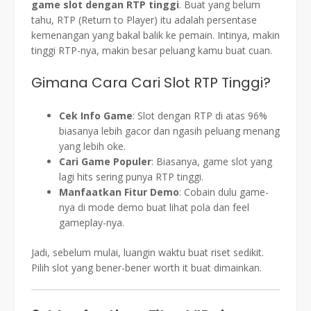
game slot dengan RTP tinggi
. Buat yang belum
tahu, RTP (Return to Player) itu adalah persentase
kemenangan yang bakal balik ke pemain. Intinya, makin
tinggi RTP-nya, makin besar peluang kamu buat cuan.
Gimana Cara Cari Slot RTP Tinggi?
Cek Info Game
: Slot dengan RTP di atas 96%
biasanya lebih gacor dan ngasih peluang menang
yang lebih oke.
Cari Game Populer
: Biasanya, game slot yang
lagi hits sering punya RTP tinggi.
Manfaatkan Fitur Demo
: Cobain dulu game-
nya di mode demo buat lihat pola dan feel
gameplay-nya.
Jadi, sebelum mulai, luangin waktu buat riset sedikit.
Pilih slot yang bener-bener worth it buat dimainkan.