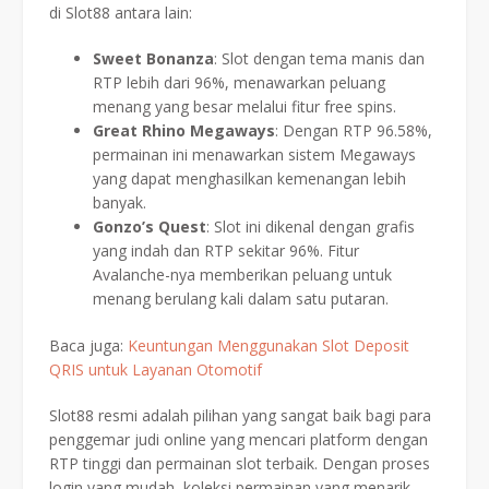
di Slot88 antara lain:
Sweet Bonanza
: Slot dengan tema manis dan
RTP lebih dari 96%, menawarkan peluang
menang yang besar melalui fitur free spins.
Great Rhino Megaways
: Dengan RTP 96.58%,
permainan ini menawarkan sistem Megaways
yang dapat menghasilkan kemenangan lebih
banyak.
Gonzo’s Quest
: Slot ini dikenal dengan grafis
yang indah dan RTP sekitar 96%. Fitur
Avalanche-nya memberikan peluang untuk
menang berulang kali dalam satu putaran.
Baca juga:
Keuntungan Menggunakan Slot Deposit
QRIS untuk Layanan Otomotif
Slot88 resmi adalah pilihan yang sangat baik bagi para
penggemar judi online yang mencari platform dengan
RTP tinggi dan permainan slot terbaik. Dengan proses
login yang mudah, koleksi permainan yang menarik,