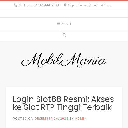
Skip
Call Us: +2782 444 YEAH
Cape Town, South Africa
to
content
MENU
MobilMania
Login Slot88 Resmi: Akses
ke Slot RTP Tinggi Terbaik
POSTED ON
DESEMBER 26, 2024
BY
ADMIN