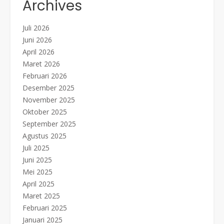
Archives
Juli 2026
Juni 2026
April 2026
Maret 2026
Februari 2026
Desember 2025
November 2025
Oktober 2025
September 2025
Agustus 2025
Juli 2025
Juni 2025
Mei 2025
April 2025
Maret 2025
Februari 2025
Januari 2025