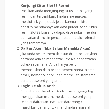
Kunjungi Situs Slot88 Resmi
Pastikan Anda mengunjungi situs Slot88 yang
resmi dan terverifikasi. Hindari mengakses
melalui link yang tidak jelas, karena ini bisa
berisiko membahayakan data pribadi Anda. Situs
resmi Slot88 biasanya dapat di temukan melalui
pencarian di mesin pencari atau melalui referral
yang terpercaya.
Daftar Akun (Jika Belum Memiliki Akun)
Jika Anda belum memiliki akun di Slot88, langkah
pertama adalah mendaftar. Proses pendaftaran
cukup sederhana, Anda hanya perlu
memasukkan data pribadi seperti nama, alamat
email, nomor telepon, dan membuat username
serta password yang aman.
Login ke Akun Anda
Setelah memiliki akun, Anda bisa langsung login
menggunakan username dan password yang
telah di daftarkan. Pastikan data yang di
masukkan benar untuk menghindari masalah