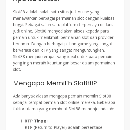
Slot88 adalah salah satu situs judi online yang
menawarkan berbagai permainan slot dengan kualitas
tinggi. Sebagai salah satu platform terpercaya di dunia
judi online, Slot88 menyediakan akses kepada para
pemain untuk menikmati permainan slot dari provider
ternama. Dengan berbagai pilihan game yang sangat
bervariasi dan RTP yang sangat menguntungkan,
Slot88 menjadi tempat yang ideal untuk para pemain
yang ingin meraih keuntungan besar dalam permainan
slot.
Mengapa Memilih Slot88?
Ada banyak alasan mengapa pemain memilih Slot88
sebagai tempat bermain slot online mereka. Beberapa
faktor utama yang membuat Slot88 menonjol adalah:
RTP Tinggi
RTP (Return to Player) adalah persentase