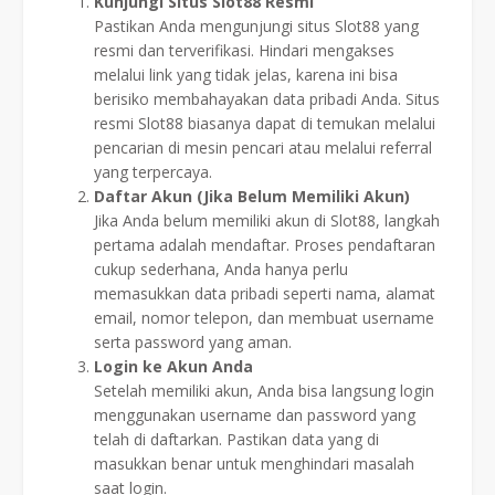
Kunjungi Situs Slot88 Resmi
Pastikan Anda mengunjungi situs Slot88 yang
resmi dan terverifikasi. Hindari mengakses
melalui link yang tidak jelas, karena ini bisa
berisiko membahayakan data pribadi Anda. Situs
resmi Slot88 biasanya dapat di temukan melalui
pencarian di mesin pencari atau melalui referral
yang terpercaya.
Daftar Akun (Jika Belum Memiliki Akun)
Jika Anda belum memiliki akun di Slot88, langkah
pertama adalah mendaftar. Proses pendaftaran
cukup sederhana, Anda hanya perlu
memasukkan data pribadi seperti nama, alamat
email, nomor telepon, dan membuat username
serta password yang aman.
Login ke Akun Anda
Setelah memiliki akun, Anda bisa langsung login
menggunakan username dan password yang
telah di daftarkan. Pastikan data yang di
masukkan benar untuk menghindari masalah
saat login.