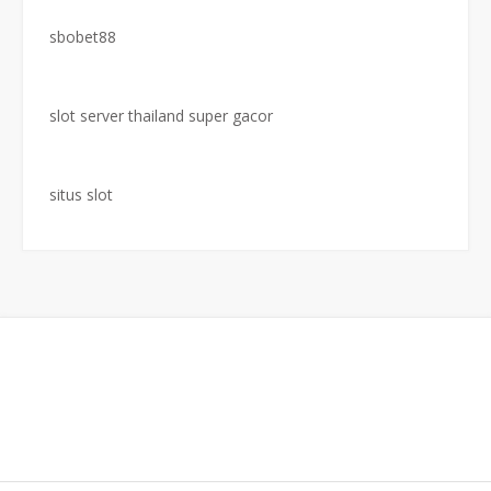
sbobet88
slot server thailand super gacor
situs slot