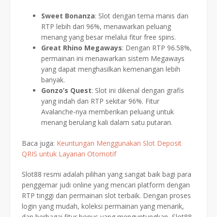
Sweet Bonanza
: Slot dengan tema manis dan
RTP lebih dari 96%, menawarkan peluang
menang yang besar melalui fitur free spins.
Great Rhino Megaways
: Dengan RTP 96.58%,
permainan ini menawarkan sistem Megaways
yang dapat menghasilkan kemenangan lebih
banyak.
Gonzo’s Quest
: Slot ini dikenal dengan grafis
yang indah dan RTP sekitar 96%. Fitur
Avalanche-nya memberikan peluang untuk
menang berulang kali dalam satu putaran.
Baca juga:
Keuntungan Menggunakan Slot Deposit
QRIS untuk Layanan Otomotif
Slot88 resmi adalah pilihan yang sangat baik bagi para
penggemar judi online yang mencari platform dengan
RTP tinggi dan permainan slot terbaik. Dengan proses
login yang mudah, koleksi permainan yang menarik,
dan berbagai fitur bonus yang menguntungkan, Slot88