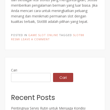
memberikan pengalaman bermain yang luar biasa. Jika
Anda mencari cara untuk meningkatkan peluang
menang dan menikmati permainan slot dengan
kualitas terbaik, Slot88 adalah pilihan yang tepat.
POSTED IN
GAME SLOT ONLINE
TAGGED
SLOT88
RESMI
LEAVE A COMMENT
Cari
Cari
Recent Posts
Pentingnya Servis Rutin untuk Menjaga Kondisi