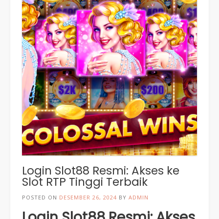
Login Slot88 Resmi: Akses ke
Slot RTP Tinggi Terbaik
POSTED ON
DESEMBER 26, 2024
BY
ADMIN
Login Slot88 Resmi: Akses