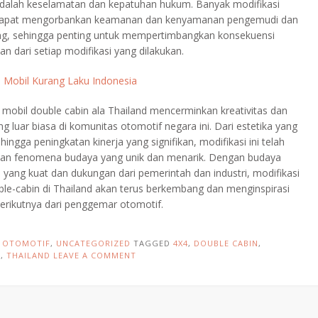
adalah keselamatan dan kepatuhan hukum. Banyak modifikasi
dapat mengorbankan keamanan dan kenyamanan pengemudi dan
, sehingga penting untuk mempertimbangkan konsekuensi
n dari setiap modifikasi yang dilakukan.
:
Mobil Kurang Laku Indonesia
 mobil double cabin ala Thailand mencerminkan kreativitas dan
ng luar biasa di komunitas otomotif negara ini. Dari estetika yang
ingga peningkatan kinerja yang signifikan, modifikasi ini telah
an fenomena budaya yang unik dan menarik. Dengan budaya
 yang kuat dan dukungan dari pemerintah dan industri, modifikasi
ble-cabin di Thailand akan terus berkembang dan menginspirasi
berikutnya dari penggemar otomotif.
N
OTOMOTIF
,
UNCATEGORIZED
TAGGED
4X4
,
DOUBLE CABIN
,
F
,
THAILAND
LEAVE A COMMENT