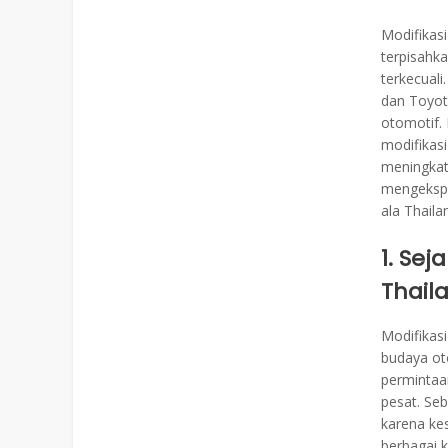
Modifikasi
terpisahka
terkecuali
dan Toyota
otomotif. 
modifikasi
meningkatk
mengekspl
ala Thaila
1. Sej
Thail
Modifikasi
budaya ot
permintaa
pesat. Se
karena kes
berbagai k