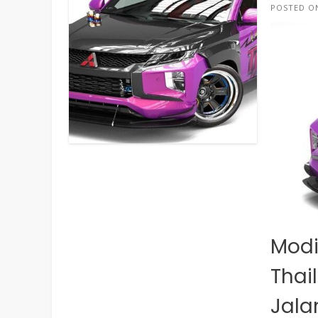
POSTED 
Modi
Thai
Jala