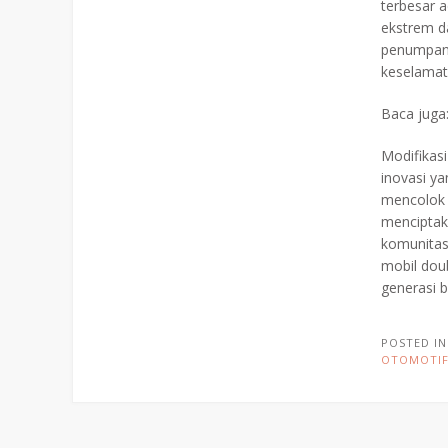
terbesar 
ekstrem 
penumpang
keselamata
Baca juga
Modifikasi
inovasi ya
mencolok h
menciptak
komunitas
mobil dou
generasi 
POSTED I
OTOMOTI