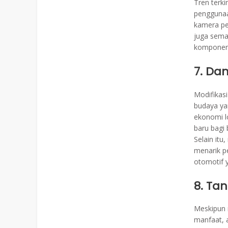
Tren terki
penggunaa
kamera pe
juga sema
komponen 
7. Da
Modifikasi
budaya yan
ekonomi lo
baru bagi 
Selain itu
menarik p
otomotif y
8. Ta
Meskipun 
manfaat, a