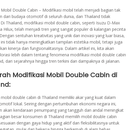
 Mobil Double Cabin – Modifikasi mobil telah menjadi bagian tak
n dari budaya otomotif di seluruh dunia, dan Thailand tidak
. Di Thailand, modifikasi mobil double cabin, seperti Isuzu D-Max
 Hilux, telah menjadi tren yang sangat populer di kalangan pecinta
Dengan sentuhan kreativitas yang unik dan inovasi yang luar biasa,
 ini tidak hanya meningkatkan tampilan estetika mobil, tetapi juga
an kinerja dan fungsionalitasnya. Dalam artikel ini, kita akan
orasi lebih dalam tentang fenomena modifikasi mobil double cabin
nd, dari sejarahnya hingga tren terkini dan dampaknya di jalanan.
arah Modifikasi Mobil Double Cabin di
and:
 mobil double cabin di Thailand memiliki akar yang kuat dalam
omotif lokal. Seiring dengan pertumbuhan ekonomi negara ini,
n akan kendaraan penumpang yang tangguh dan andal meningkat
bagian besar konsumen di Thailand memilih mobil double cabin
esuaian dengan gaya hidup yang aktif dan fleksibilitasnya untuk
egiatan, mulai dari bekerja hingga berkemah di alam bebas.