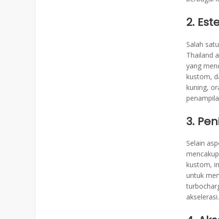
2. Est
Salah satu
Thailand 
yang menc
kustom, d
kuning, or
penampila
3. Pen
Selain asp
mencakup 
kustom, i
untuk men
turbochar
akselerasi