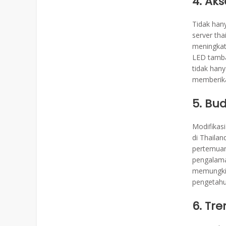
4. Ak
Tidak hany
server th
meningkat
LED tamba
tidak han
memberika
5. Bu
Modifikas
di Thaila
pertemuan 
pengalama
memungkin
pengetahu
6. Tre