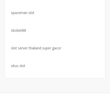
spaceman slot
sbobet88
slot server thailand super gacor
situs slot