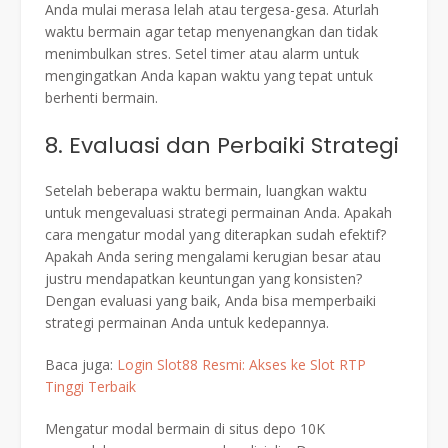
Anda mulai merasa lelah atau tergesa-gesa. Aturlah
waktu bermain agar tetap menyenangkan dan tidak
menimbulkan stres. Setel timer atau alarm untuk
mengingatkan Anda kapan waktu yang tepat untuk
berhenti bermain.
8. Evaluasi dan Perbaiki Strategi
Setelah beberapa waktu bermain, luangkan waktu
untuk mengevaluasi strategi permainan Anda. Apakah
cara mengatur modal yang diterapkan sudah efektif?
Apakah Anda sering mengalami kerugian besar atau
justru mendapatkan keuntungan yang konsisten?
Dengan evaluasi yang baik, Anda bisa memperbaiki
strategi permainan Anda untuk kedepannya.
Baca juga:
Login Slot88 Resmi: Akses ke Slot RTP
Tinggi Terbaik
Mengatur modal bermain di situs depo 10K