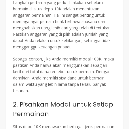
Langkah pertama yang perlu di lakukan sebelum
bermain di situs depo 10K adalah menentukan
anggaran permainan. Hal ini sangat penting untuk
menjaga agar pemain tidak terbawa suasana dan
menghabiskan uang lebih dari yang telah di tentukan.
Pastikan anggaran yang di pilih adalah jumlah yang
dapat Anda relakan untuk kehilangan, sehingga tidak
mengganggu keuangan pribadi.
Sebagai contoh, jika Anda memiliki modal 100K, maka
pastikan Anda hanya akan menggunakan sebagian
kecil dari total dana tersebut untuk bermain. Dengan
demikian, Anda memiliki sisa dana untuk bermain
dalam waktu yang lebih lama tanpa terlalu banyak
tekanan.
2. Pisahkan Modal untuk Setiap
Permainan
Situs depo 10K menawarkan berbagai jenis permainan