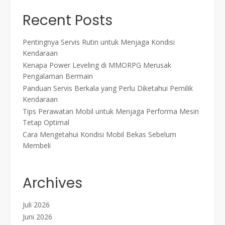
Recent Posts
Pentingnya Servis Rutin untuk Menjaga Kondisi
Kendaraan
Kenapa Power Leveling di MMORPG Merusak
Pengalaman Bermain
Panduan Servis Berkala yang Perlu Diketahui Pemilik
Kendaraan
Tips Perawatan Mobil untuk Menjaga Performa Mesin
Tetap Optimal
Cara Mengetahui Kondisi Mobil Bekas Sebelum
Membeli
Archives
Juli 2026
Juni 2026