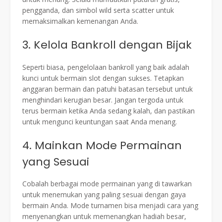
pengganda, dan simbol wild serta scatter untuk
memaksimalkan kemenangan Anda.
3. Kelola Bankroll dengan Bijak
Seperti biasa, pengelolaan bankroll yang baik adalah
kunci untuk bermain slot dengan sukses. Tetapkan
anggaran bermain dan patuhi batasan tersebut untuk
menghindari kerugian besar. Jangan tergoda untuk
terus bermain ketika Anda sedang kalah, dan pastikan
untuk mengunci keuntungan saat Anda menang.
4. Mainkan Mode Permainan
yang Sesuai
Cobalah berbagai mode permainan yang di tawarkan
untuk menemukan yang paling sesuai dengan gaya
bermain Anda. Mode turnamen bisa menjadi cara yang
menyenangkan untuk memenangkan hadiah besar,