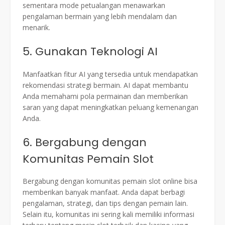
sementara mode petualangan menawarkan
pengalaman bermain yang lebih mendalam dan
menarik.
5. Gunakan Teknologi AI
Manfaatkan fitur AI yang tersedia untuk mendapatkan
rekomendasi strategi bermain. AI dapat membantu
Anda memahami pola permainan dan memberikan
saran yang dapat meningkatkan peluang kemenangan
Anda.
6. Bergabung dengan
Komunitas Pemain Slot
Bergabung dengan komunitas pemain slot online bisa
memberikan banyak manfaat. Anda dapat berbagi
pengalaman, strategi, dan tips dengan pemain lain.
Selain itu, komunitas ini sering kali memiliki informasi