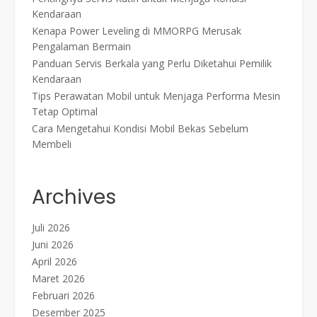
Kendaraan
Kenapa Power Leveling di MMORPG Merusak
Pengalaman Bermain
Panduan Servis Berkala yang Perlu Diketahui Pemilik
Kendaraan
Tips Perawatan Mobil untuk Menjaga Performa Mesin
Tetap Optimal
Cara Mengetahui Kondisi Mobil Bekas Sebelum
Membeli
Archives
Juli 2026
Juni 2026
April 2026
Maret 2026
Februari 2026
Desember 2025