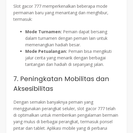
Slot gacor 777 memperkenalkan beberapa mode
permainan baru yang menantang dan menghibur,
termasuk:
Mode Turnamen:
Pemain dapat bersaing
dalam turnamen dengan pemain lain untuk
memenangkan hadiah besar.
Mode Petualangan:
Pemain bisa mengikuti
jalur cerita yang menarik dengan berbagai
tantangan dan hadiah di sepanjang jalan.
7. Peningkatan Mobilitas dan
Aksesibilitas
Dengan semakin banyaknya pemain yang
menggunakan perangkat seluler, slot gacor 777 telah
di optimalkan untuk memberikan pengalaman bermain
yang mulus di berbagai perangkat, termasuk ponsel
pintar dan tablet. Aplikasi mobile yang di perbarui