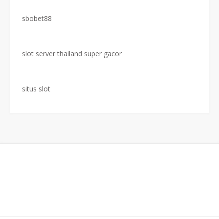
sbobet88
slot server thailand super gacor
situs slot