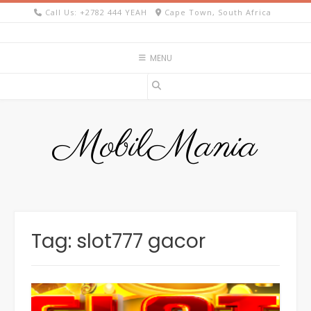
Skip
Call Us: +2782 444 YEAH
Cape Town, South Africa
to
content
MENU
MobilMania
Tag:
slot777 gacor